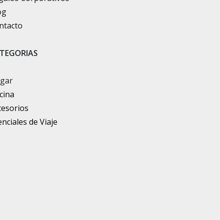
og
ntacto
TEGORIAS
gar
cina
cesorios
nciales de Viaje