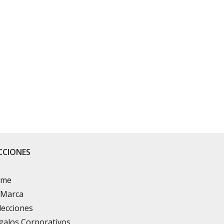
CCIONES
ome
 Marca
lecciones
galos Corporativos