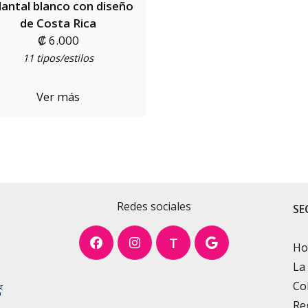
lantal blanco con diseño
de Costa Rica
₡ 6.000
11 tipos/estilos
Ver más
Redes sociales
SE
T
H
La
Co
Re