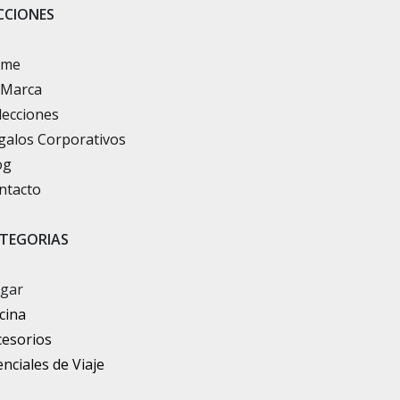
CCIONES
ome
 Marca
lecciones
galos Corporativos
og
ntacto
TEGORIAS
gar
cina
cesorios
nciales de Viaje