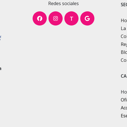
Redes sociales
SE
T
H
La
Co
Re
Bl
Co
a
CA
Ho
Ofi
Ac
Ese