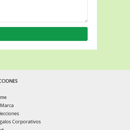
CCIONES
ome
 Marca
lecciones
galos Corporativos
og