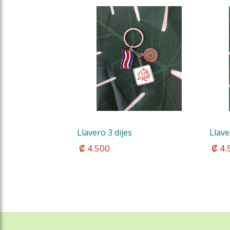
Llavero 3 dijes
Llave
 ₡ 4.500
 ₡ 4