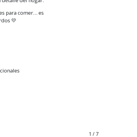
 detalle del hogar.
 es para comer… es
rdos 💛
cionales
1
/ 7