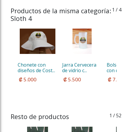
Productos de la misma categoría:
1
/ 4
Sloth 4
Chonete con 
Jarra Cervecera 
Bolso de m
diseños de Cost...
de vidrio c...
con diseños 
 ₡ 5.000
 ₡ 5.500
 ₡ 7.500
Resto de productos
1
/ 52