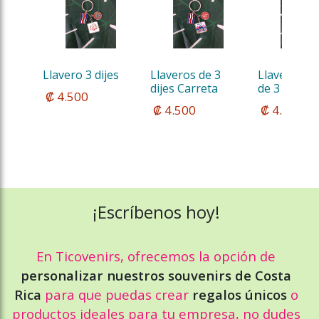
Llavero 3 dijes
Llaveros de 3 
Llavero Met
dijes Carreta
de 3 dijes
 ₡ 4.500
 ₡ 4.500
 ₡ 4.500
¡Escríbenos hoy!
En Ticovenirs, ofrecemos la opción de
personalizar nuestros souvenirs de Costa
Rica
para que puedas crear
regalos únicos
o
productos ideales para tu empresa, no dudes