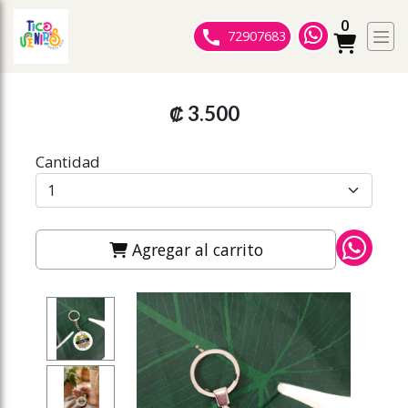
0
ose slideout menu.
72907683
₡ 3.500
Cantidad
Agregar al carrito