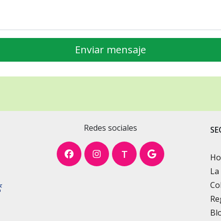
Redes sociales
SE
T
H
La
Co
Re
Bl