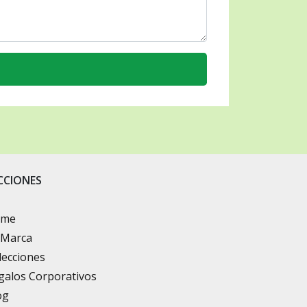
CCIONES
ome
 Marca
lecciones
galos Corporativos
og