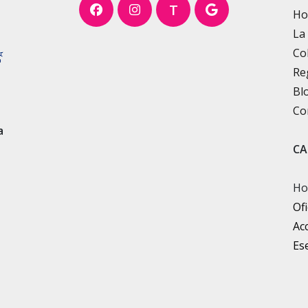
T
H
La
Co
Re
Bl
Co
a
CA
Ho
Ofi
Ac
Ese