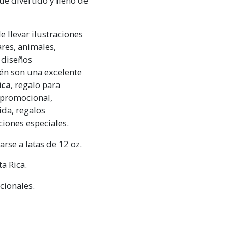
e divertido y lleno de
 llevar ilustraciones
ares, animales,
o diseños
én son una excelente
ica
, regalo para
o promocional,
ida, regalos
ciones especiales.
rse a latas de 12 oz.
a Rica.
cionales.