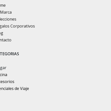
ome
 Marca
lecciones
galos Corporativos
og
ntacto
TEGORIAS
gar
cina
cesorios
nciales de Viaje