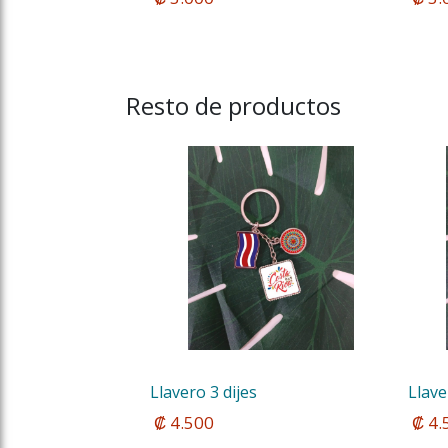
Resto de productos
Llavero 3 dijes
Llave
 ₡ 4.500
 ₡ 4