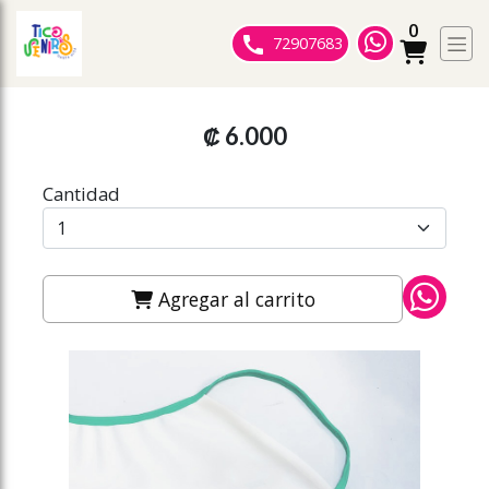
0
ose slideout menu.
72907683
₡ 6.000
Cantidad
Agregar al carrito