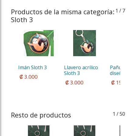
Productos de la misma categoría:
1
/ 7
Sloth 3
Imán Sloth 3
Llavero acrílico 
Pañuelo co
Sloth 3 
diseños de C
 ₡ 3.000
 ₡ 3.000
 ₡ 15.000
Resto de productos
1
/ 50