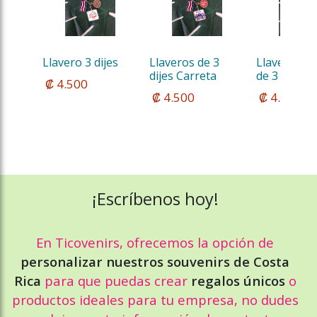
Llavero 3 dijes
Llaveros de 3 
Llavero Met
dijes Carreta
de 3 dijes
 ₡ 4.500
 ₡ 4.500
 ₡ 4.500
¡Escríbenos hoy!
En Ticovenirs, ofrecemos la opción de
personalizar nuestros souvenirs de Costa
Rica
para que puedas crear
regalos únicos
o
productos ideales para tu empresa, no dudes