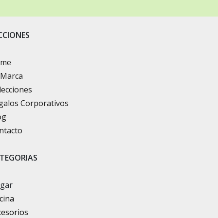
CCIONES
ome
 Marca
lecciones
galos Corporativos
og
ntacto
TEGORIAS
gar
cina
cesorios