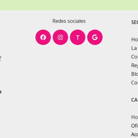
Redes sociales
SE
T
H
La
Co
Re
Bl
Co
a
CA
Ho
Ofi
Ac