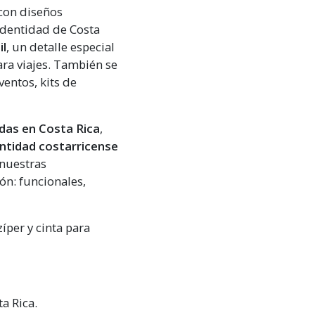
con diseños
 identidad de Costa
il
, un detalle especial
ara viajes. También se
entos, kits de
das en Costa Rica
,
entidad costarricense
 nuestras
ón: funcionales,
íper y cinta para
a Rica.