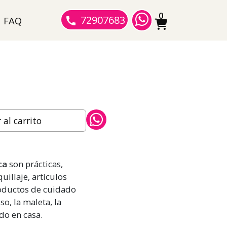
0
72907683
FAQ
al carrito
ca
son prácticas,
uillaje, artículos
roductos de cuidado
so, la maleta, la
do en casa.