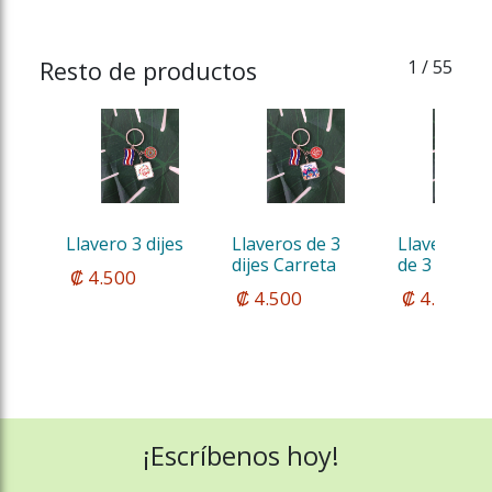
Resto de productos
1
/ 55
Llavero 3 dijes
Llaveros de 3 
Llavero Met
dijes Carreta
de 3 dijes
 ₡ 4.500
 ₡ 4.500
 ₡ 4.500
¡Escríbenos hoy!