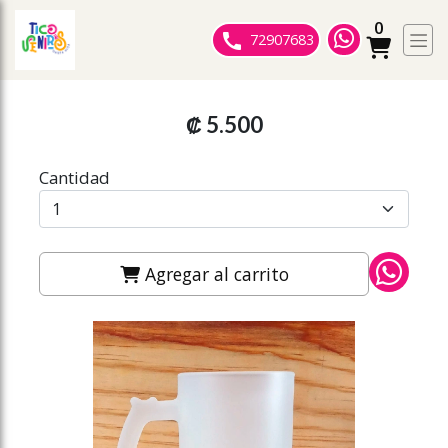
0
ose slideout menu.
72907683
₡ 5.500
Cantidad
Agregar al carrito