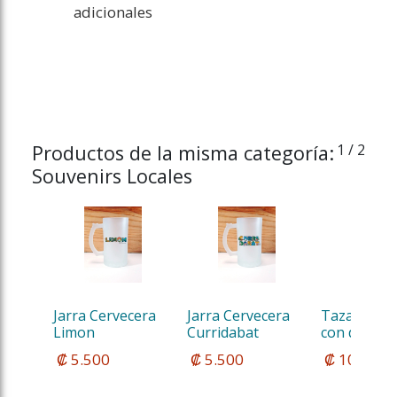
adicionales
Productos de la misma categoría:
1
/ 2
Souvenirs Locales
Jarra Cervecera 
Jarra Cervecera 
Taza Térmi
Limon
Curridabat
con diseños 
 ₡ 5.500
 ₡ 5.500
 ₡ 10.000