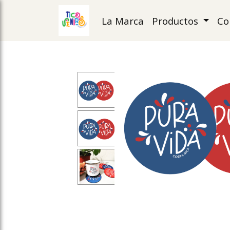
La Marca
Productos
Co
ose slideout menu.