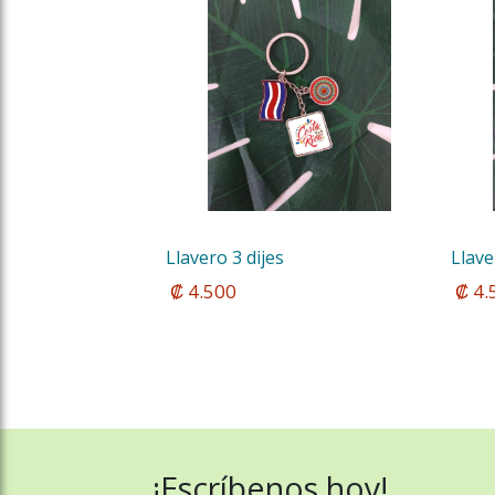
Llavero 3 dijes
Llave
 ₡ 4.500
 ₡ 4
¡Escríbenos hoy!