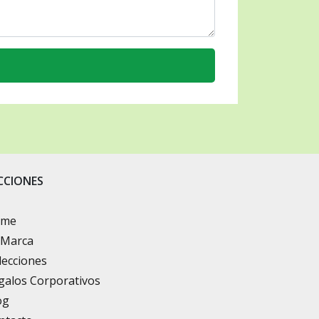
CCIONES
ome
 Marca
lecciones
galos Corporativos
og