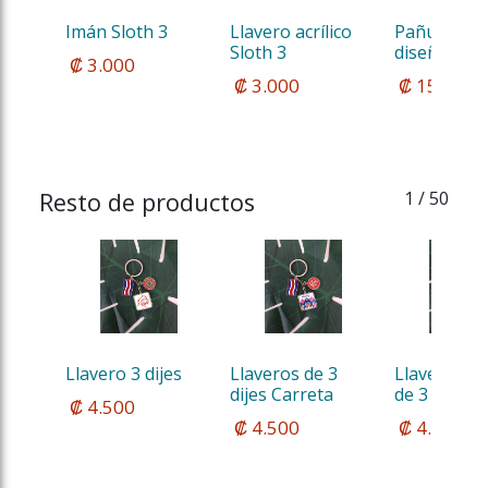
Imán Sloth 3
Llavero acrílico 
Pañuelo co
Sloth 3 
diseños de C
 ₡ 3.000
 ₡ 3.000
 ₡ 15.000
Resto de productos
1
/ 50
Llavero 3 dijes
Llaveros de 3 
Llavero Met
dijes Carreta
de 3 dijes
 ₡ 4.500
 ₡ 4.500
 ₡ 4.500