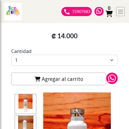
0
ose slideout menu.
72907683
₡ 14.000
Cantidad
Agregar al carrito