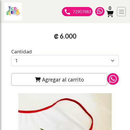
0
ose slideout menu.
72907683
₡ 6.000
Cantidad
Agregar al carrito