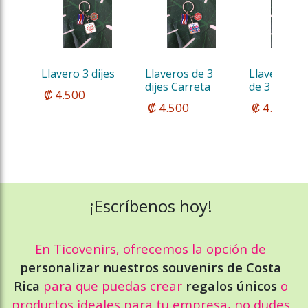
Llavero 3 dijes
Llaveros de 3 
Llavero Met
dijes Carreta
de 3 dijes
 ₡ 4.500
 ₡ 4.500
 ₡ 4.500
¡Escríbenos hoy!
En Ticovenirs, ofrecemos la opción de
personalizar nuestros souvenirs de Costa
Rica
para que puedas crear
regalos únicos
o
productos ideales para tu empresa, no dudes