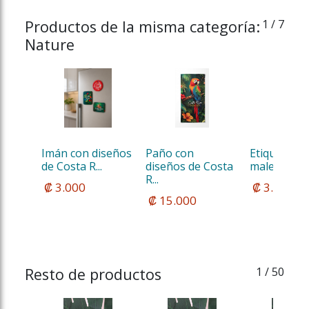
Productos de la misma categoría:
1
/ 7
Nature
Imán con diseños 
Paño con 
Etiqueta de
de Costa R...
diseños de Costa 
maleta con d
R...
 ₡ 3.000
 ₡ 3.500
 ₡ 15.000
Resto de productos
1
/ 50