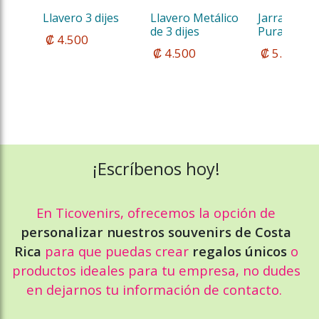
Llavero 3 dijes
Llavero Metálico 
Jarra Cerve
de 3 dijes
Pura Vida 2
 ₡ 4.500
 ₡ 4.500
 ₡ 5.500
¡Escríbenos hoy!
En Ticovenirs, ofrecemos la opción de
personalizar nuestros souvenirs de Costa
Rica
para que puedas crear
regalos únicos
o
productos ideales para tu empresa, no dudes
en dejarnos tu información de contacto.