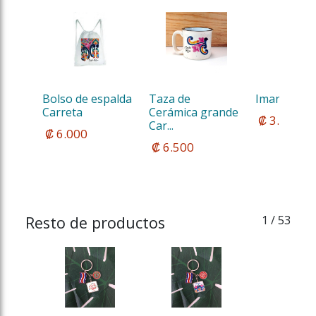
Bolso de espalda 
Taza de 
Imanes Car
Carreta
Cerámica grande 
 ₡ 3.000
Car...
 ₡ 6.000
 ₡ 6.500
Resto de productos
1
/ 53