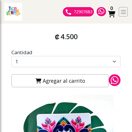
0
ose slideout menu.
72907683
₡ 4.500
Cantidad
Agregar al carrito