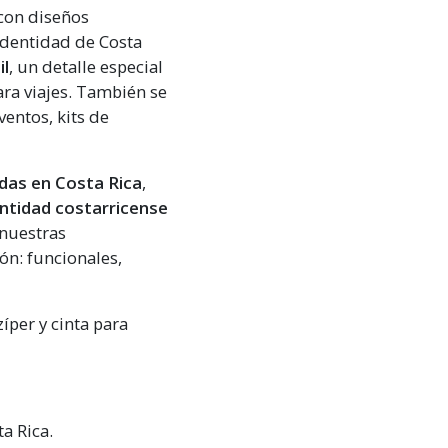
con diseños
 identidad de Costa
il
, un detalle especial
ara viajes. También se
entos, kits de
das en Costa Rica
,
entidad costarricense
 nuestras
ón: funcionales,
íper y cinta para
a Rica.