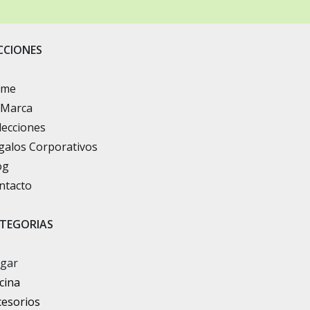
CCIONES
ome
 Marca
lecciones
galos Corporativos
og
ntacto
TEGORIAS
gar
cina
cesorios