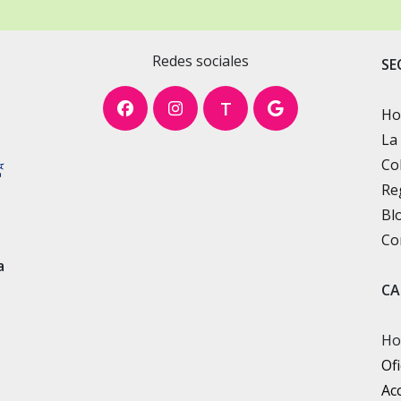
Redes sociales
SE
T
H
La
Co
Re
Bl
Co
a
CA
Ho
Ofi
Ac