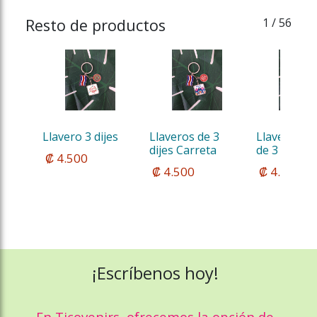
Resto de productos
1
/ 56
Llavero 3 dijes
Llaveros de 3 
Llavero Met
dijes Carreta
de 3 dijes
 ₡ 4.500
 ₡ 4.500
 ₡ 4.500
¡Escríbenos hoy!
En Ticovenirs, ofrecemos la opción de