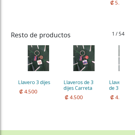
 ₡ 5.000
Resto de productos
1
/ 54
Llavero 3 dijes
Llaveros de 3 
Llavero Met
dijes Carreta
de 3 dijes
 ₡ 4.500
 ₡ 4.500
 ₡ 4.500