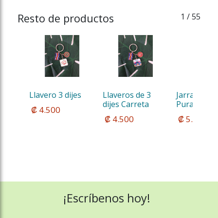
Resto de productos
1
/ 55
Llavero 3 dijes
Llaveros de 3 
Jarra Cerve
dijes Carreta
Pura Vida 2
 ₡ 4.500
 ₡ 4.500
 ₡ 5.500
¡Escríbenos hoy!