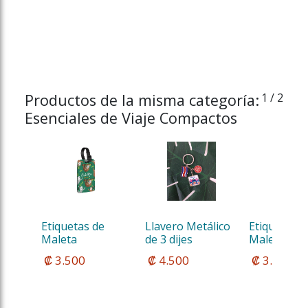
Productos de la misma categoría:
1
/ 2
Esenciales de Viaje Compactos
Etiquetas de 
Llavero Metálico 
Etiquetas d
Maleta
de 3 dijes
Maleta con d
 ₡ 3.500
 ₡ 4.500
 ₡ 3.500