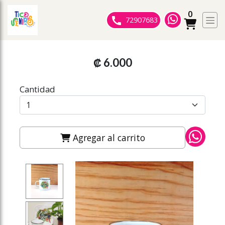
0
ose slideout menu.
72907683
₡ 6.000
Cantidad
Agregar al carrito