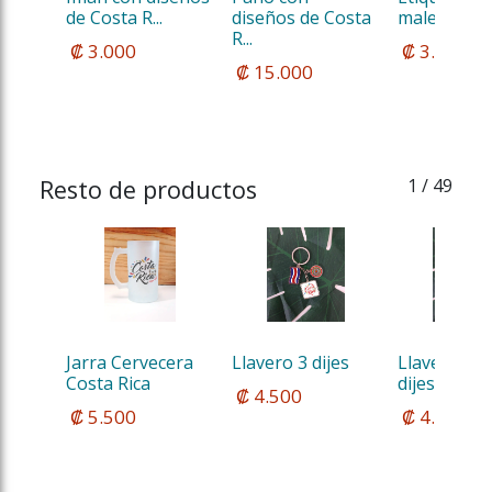
de Costa R...
diseños de Costa 
maleta con d
R...
 ₡ 3.000
 ₡ 3.500
 ₡ 15.000
Resto de productos
1
/ 49
Jarra Cervecera 
Llavero 3 dijes
Llaveros de
Costa Rica
dijes Carre
 ₡ 4.500
 ₡ 5.500
 ₡ 4.500