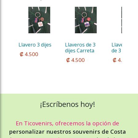
Llavero 3 dijes
Llaveros de 3 
Llavero Met
dijes Carreta
de 3 dijes
 ₡ 4.500
 ₡ 4.500
 ₡ 4.500
¡Escríbenos hoy!
En Ticovenirs, ofrecemos la opción de
personalizar nuestros souvenirs de Costa