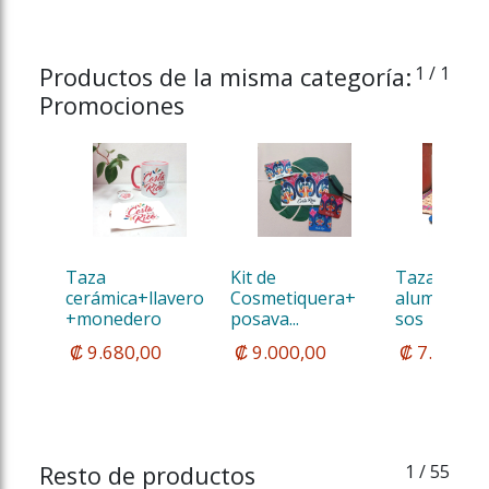
Productos de la misma categoría:
1
/ 1
Promociones
Taza 
Kit de 
Taza de 
cerámica+llavero
Cosmetiquera+ 
aluminio+p
+monedero
posava...
sos
 ₡ 9.680,00
 ₡ 9.000,00
 ₡ 7.650
Resto de productos
1
/ 55