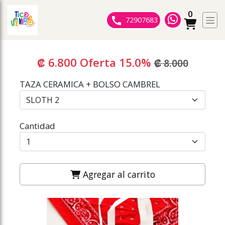
0
ose slideout menu.
72907683
₡ 6.800 Oferta
15.0%
₡ 8.000
TAZA CERAMICA + BOLSO CAMBREL
Cantidad
Agregar al carrito