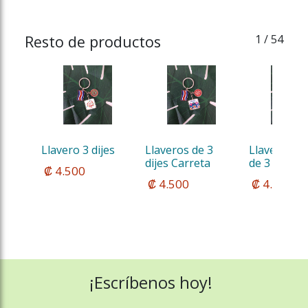
Resto de productos
1
/ 54
Llavero 3 dijes
Llaveros de 3 
Llavero Met
dijes Carreta
de 3 dijes
 ₡ 4.500
 ₡ 4.500
 ₡ 4.500
¡Escríbenos hoy!