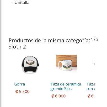
- Unitalla
Productos de la misma categoría:
1
/ 3
Sloth 2
Gorra
Taza de cerámica 
Taza de ce
grande Slo...
con cuchar..
 ₡ 5.500
 ₡ 6.000
 ₡ 6.000