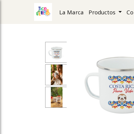
La Marca
Productos
Co
ose slideout menu.