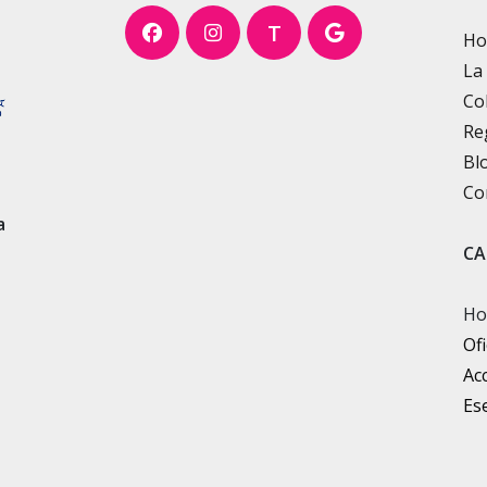
T
H
La
Co
Re
Bl
Co
a
CA
Ho
Ofi
Ac
Ese