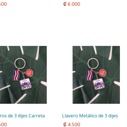
.500
 ₡ 6.000
ros de 3 dijes Carreta
Llavero Metálico de 3 dijes
.500
 ₡ 4.500