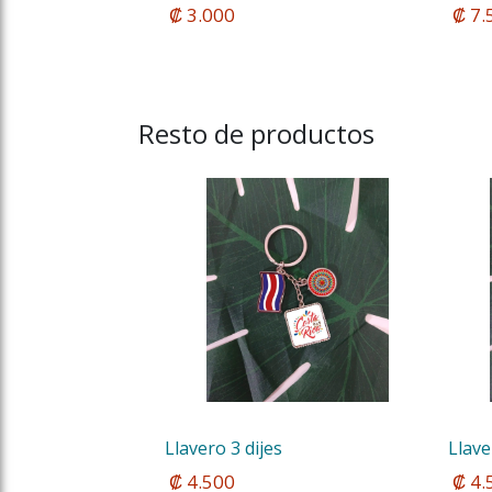
 ₡ 3.000
 ₡ 7
Resto de productos
Llavero 3 dijes
Llave
 ₡ 4.500
 ₡ 4