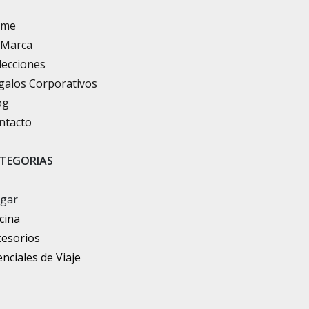
ome
 Marca
lecciones
galos Corporativos
og
ntacto
TEGORIAS
gar
cina
cesorios
nciales de Viaje