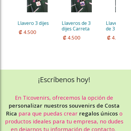
Llavero 3 dijes
Llaveros de 3 
Llavero Met
dijes Carreta
de 3 dijes
 ₡ 4.500
 ₡ 4.500
 ₡ 4.500
¡Escríbenos hoy!
En Ticovenirs, ofrecemos la opción de
personalizar nuestros souvenirs de Costa
Rica
para que puedas crear
regalos únicos
o
productos ideales para tu empresa, no dudes
en dejarnos tu información de contacto.