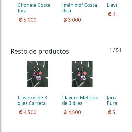
Chonete Costa 
Imán mdf Costa 
Llavero 3 di
Rica 
Rica 
 ₡ 4.500
 ₡ 5.000
 ₡ 3.000
Resto de productos
1
/ 51
Llaveros de 3 
Llavero Metálico 
Jarra Cerve
dijes Carreta
de 3 dijes
Pura Vida 2
 ₡ 4.500
 ₡ 4.500
 ₡ 5.500