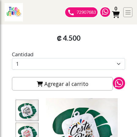
0
ose slideout menu.
72907683
₡ 4.500
Cantidad
Agregar al carrito